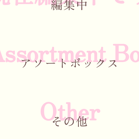
編集中
ssortment B
アソートボックス
Other
その他